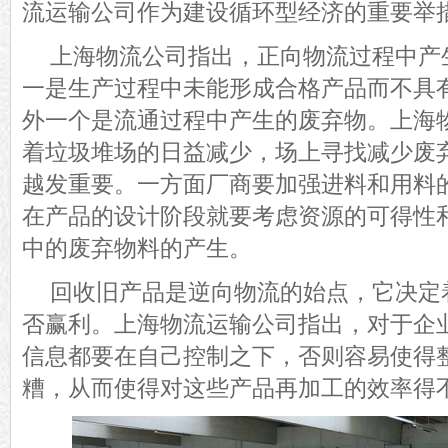
流运输公司
作为建设循环型经济的重要举
上海物流公司指出，
正向物流过程中
产
一是生产过程中未能形成合格产品而不具
外一个是流通过程中产生的废弃物。
上海
着
垃圾堆场的日益减少，场上寻找减少废
越发重要。一方面厂商要加强进料和用料
在产品的设计阶段就要考虑资源的可得性
中的废弃物料的产生。
回收旧产品是逆向物流的始点，它决定
否赢利。
上海物流运输公司指出，对于企
信息都要
在
自己
控制之下，
否则容易
使得
糟，从而使得对这些产品再加工的效率得