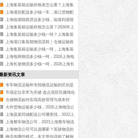
物流公司推荐【最新更新】
上海集装箱运输价格表怎么看？上海集
装箱运输价格指南【最新更新】
上海港区配送多少钱一车，港口货物配
送服务收费价格表【含最新报价】
上海临港陆路货运多少钱，临港到港陆
路运输收费标准【含价格表】
上海集装箱运输价格怎么算？2026年上
海集装箱运输价格指南【最新更新】
上海集装箱运输多少钱一吨？上海集装
箱运输价格（含价格表）
上海港口集装箱物流流程｜仓储运输收
费标准2026｜港口物流【行业百科】
上海集装箱运输多少钱一吨，上海集装
箱运输价格（含价格表）
上海电商物流多少钱一吨，2026上海电
商物流价格【含最新价格】
上海长途物流多少钱一吨，2026上海长
途物流价格【含最新价格】
最新资讯文章
专车物流运输和专线物流运输的区别是
什么，看完你就知道了[今日资讯]
市场定位非常为关键 盘点屈臣氏撤场化
妆品品牌失败缘由
仓储物流如何实现高效管理与成本控
制，一文解析【实时推荐】
大件货物运输多少钱，2026上海物流公
司收费标准【全网聚焦】
上海蔬菜同城配送公司哪里找，2022上
海蔬菜同城配送公司大全[含联系电话]
上海整车物流公司，2023上海整车物流
运输公司[今日更新]
上海物流公司可以选哪家？英脉物流的
四大核心优势解析
物流有哪些模式，本文带你详细了解物