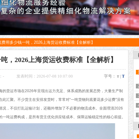
流费用多少钱一吨，2026上海货运收费标准【全解析】
吨，2026上海货运收费标准【全解析】
：
-
发表时间：2026-07-08 10:07:00
字号：
|
T
T
海的货运市场在2026年呈现出运力充足、体系成熟的发展态势，大量生产制
在此汇聚。不少货主在安排发货时，常常对“一吨货物到底要花多少运费”没有
情况，不仅打乱运输计划，还额外增加了不必要的物流成本。全面理清2026
的一吨运费构成，是所有货主优化供应链成本、保障运输稳定性的核心前提。