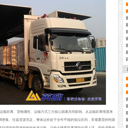
运输距离、货物属性、运输方式三大核心因素共同影响。从运输距离维度来
网密集、往返货源充足，整体运价处于全年平稳的低位区间，常规重货的吨级
发往国内中部省份的中长途运输，运价会随着距离增加合理上浮，依托成熟的