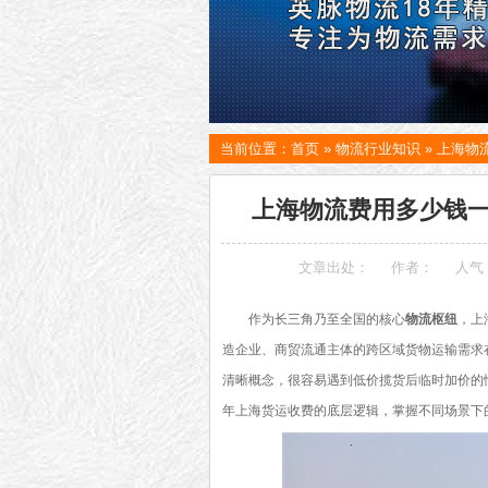
当前位置：
首页
»
物流行业知识
»
上海物
上海物流费用多少钱一
文章出处：
作者：
人气
作为长三角乃至全国的核心
物流枢纽
，上
造企业、商贸流通主体的跨区域货物运输需求
清晰概念，很容易遇到低价揽货后临时加价的
年上海货运收费的底层逻辑，掌握不同场景下