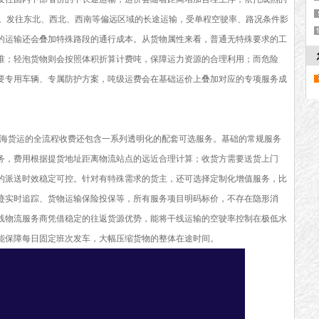
天。发往东北、西北、西南等偏远区域的长途运输，受单程空驶率、路况条件影
的运输还会叠加特殊路段的通行成本。从货物属性来看，普通无特殊要求的工
准；轻泡货物则会按照体积折算计费吨，保障运力资源的合理利用；而危险
要专用车辆、专属防护方案，吨级运费会在基础运价上叠加对应的专项服务成
海货运的全流程收费还包含一系列透明化的配套可选服务。基础的常规服务
务，费用根据提货地址距离物流站点的远近合理计算；收货方需要送货上门
的派送时效稳定可控。针对有特殊需求的货主，还可选择定制化增值服务，比
迹实时追踪、货物运输保险投保等，所有服务项目明码标价，不存在隐形消
线物流服务商凭借稳定的往返货源优势，能将干线运输的空驶率控制在极低水
能保障每日固定班次发车，大幅压缩货物的整体在途时间。