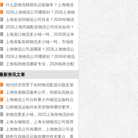
运收费标准【全解析】
什么是物流精细化运输服务？上海物流
公司科普【全网聚焦】
2026上海物流公司哪家好？2026上海物
流公司推荐[最新推荐]
上海发深圳物流公司排名？2026年物流
公司推荐【最新更新】
2026上海同城配送物流公司排名如何？
上海物流公司推荐「今日优选」
上海港口物流多少钱一吨，2026货运单
价收费明细【行业百科】
上海港集装箱物流多少钱一吨，市场收
费标准汇总【行业百科】
上海物流公司选哪家？2026上海物流公
司实力企业推荐【全网榜单】
2026上海物流公司哪家好？2026年物流
公司排名推荐【行业收录】
上海电商物流哪家专业，2026电商仓配
价格明细【含最新价格】
最新资讯文章
现代经济背景下农村物流配送问题及策
略研究
上海快递物流服务公司，智能化高效运
作【今日更新】
上海物流公司分析重大件物流运输特点
公路物流运输对各类货物有哪些要求，
上海物流公司来为大家介绍[今日资讯]
发物流要多少钱，2023上海发物流的价
格[最新更新]
上海仓储物流，上海仓储物流公司推荐
【最新更新】
上海物流公司有哪些，上海物流公司选
择指南【最新资讯】
精密仪器物流运输有哪些技术要点，看