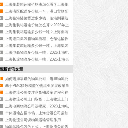
物流公司推荐【最新更新】
上海集装箱运输价格表怎么看？上海集
装箱运输价格指南【最新更新】
上海港区配送多少钱一车，港口货物配
送服务收费价格表【含最新报价】
上海临港陆路货运多少钱，临港到港陆
路运输收费标准【含价格表】
上海集装箱运输价格怎么算？2026年上
海集装箱运输价格指南【最新更新】
上海集装箱运输多少钱一吨？上海集装
箱运输价格（含价格表）
上海港口集装箱物流流程｜仓储运输收
费标准2026｜港口物流【行业百科】
上海集装箱运输多少钱一吨，上海集装
箱运输价格（含价格表）
上海电商物流多少钱一吨，2026上海电
商物流价格【含最新价格】
上海长途物流多少钱一吨，2026上海长
途物流价格【含最新价格】
最新资讯文章
如何选择靠谱的物流公司，选择物流公
司的技巧分享[行业百科]
基于PMC指数模型的物流业发展政策量
化评价研究
上海物流公司要注意货物装车过程和在
途签收过程
上海物流公司上门取货，上海物流上门
取货公司推荐[最新推荐]
上海电商物流公司选哪家，2023上海电
商物流公司最新名单[全网最新]
个体运输占据市场，上海货运公司需如
何应战？
上海物流公司谈物流运输管理作用
物流运输包装的方式，上海物流公司告