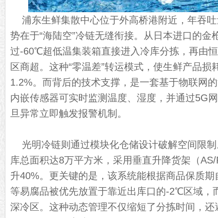
浦东生鲜集散中心位于外高桥港附近，年吞吐量
势在于“海陆空”冷链无缝衔接。从日本进口的金
过-60℃超低温集装箱直接进入冷库分拣，再由
区商超。这种“零温差”转运模式，使生鲜产品损
1.2%。而背后的技术支撑，是一套基于物联网
内嵌传感器可实时监测温度、湿度，并通过5G
旦异常立即触发报警机制。
光明冷链则通过模块化仓储设计破解空间限制
库总面积达8万平方米，采用垂直升降货架（AS
升40%。更关键的是，该系统能根据商品保质期
等易腐品被优先放置于靠近出库口的-2℃区域，而
深冷区。这种动态管理不仅缩短了分拣时间，还