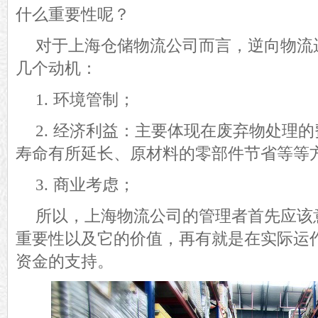
什么重要性呢？
对于
上海仓储物流公司
而言，逆向物流
几个
动机：
1.
环境管制
；
2.
经济利益
：主要
体现在废弃物处理
的
寿命
有所
延长、原材料
的
零部件节省
等
等
3.
商业考虑
；
所以
，
上海物流公司的
管理者首先
应该
重要性以及它的价值，再有就是在实际运
资金的支持。