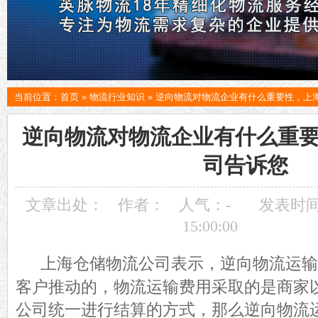
当前位置：
首页
»
物流行业知识
»
逆向物流对物流企业有什么重要性，上
逆向物流对物流企业有什么重
司告诉您
文章出处：
作者：
人气：
-
发表时间：
15:00:00
上海仓储物流公司表示，
逆向物流
运输
客户推动
的，
物流
运输
费用采取
的是
商家
公司统一
进行结算的方式，那么逆向物流