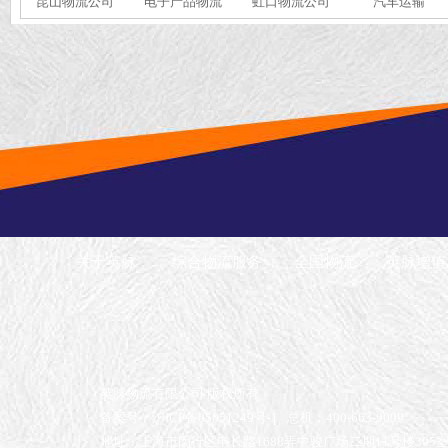
昆山物流公司
电子产品物流
虹口物流公司
汽车运输
关于英脉
综合物流服务
全国物流
英脉增值
英脉物流有限公司 版权所有
备案号：沪ICP备05051249号-1
总机：400-663-9099
地址：上海市闵行区申长路1688弄中骏广场二期11号楼305