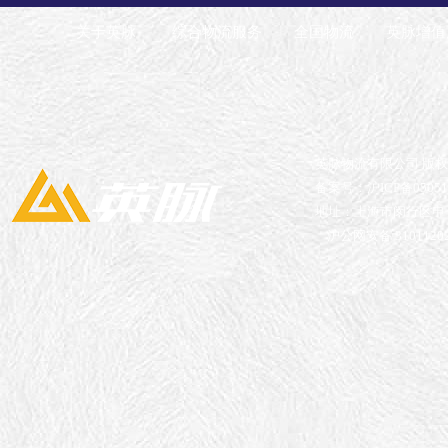
关于英脉
综合物流服务
全国物流
英脉增值
英脉物流有限公司 版
备案号：沪ICP备05051
地址：上海市闵行区申长
沪公网安备 31011