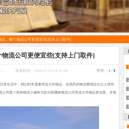
物品，哪个物流公司更便宜些[支持上门取件]
物流公司更便宜些[支持上门取件]
：
-
发表时间：2024-12-21 14:21:00
字号：
|
T
T
日常生活中，我们时常需要寄送大件物品，但高昂的物流费用往往让人望而
流公司呢？英脉物流小编将为您分析哪家物流公司寄送大件物品更划算，并着