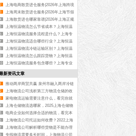
高性价比散货进仓【优惠推荐】
上海电商散货进仓服务|2026年上海跨境
电商散货进仓【定制方案】
上海周末散货进仓服务|2026年上海节假
日散货进仓【全年无休】
上海散货进仓哪家靠谱|2026年上海正规
散货进仓公司【资质齐全】
上海恒温物流怎么节省成本？上海恒温
货运成本控制技巧【今日更新】
上海恒温物流服务流程是什么？上海专
业恒温物流操作步骤【全网推荐】
上海恒温物流适合哪些行业？上海恒温
运输适用行业介绍【今日更新】
上海恒温物流冷链运输区别？上海恒温
与冷链运输差异解析【全网更新】
上海恒温物流怎么跟踪货物？上海恒温
运输货物追踪方式【全网更新】
上海恒温物流服务包含哪些？上海专业
恒温物流服务项目介绍【今日更新】
最新资讯文章
推动两岸商贸共赢 泉州市融入两岸冷链
物流产业圈
上海物流公司浅析第三方物流仓储的收
费标准是什么，第三方物流仓储费用参
家电物流运输需要注意什么，看完你就
考【含价格单】
知道了[今日资讯]
上海仓储物流选哪家，2025上海仓储物
流推荐[最新推荐]
电商企业如何选择合适的物流，看完本
文你就知道了【知识普及】
上海物流公司托运如何收费？2022上海
物流公司托运收费标准介绍[物流知识]
上海物流公司解析哪些货物是不能办理
集装箱海运运输
专线物流需要多长时间，上海物流公司