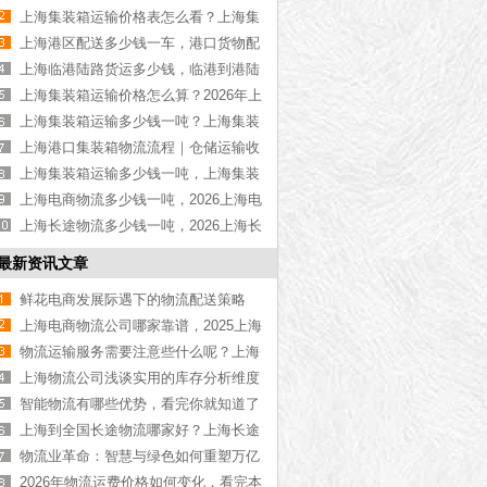
物流公司推荐【最新更新】
上海集装箱运输价格表怎么看？上海集
装箱运输价格指南【最新更新】
上海港区配送多少钱一车，港口货物配
送服务收费价格表【含最新报价】
上海临港陆路货运多少钱，临港到港陆
路运输收费标准【含价格表】
上海集装箱运输价格怎么算？2026年上
海集装箱运输价格指南【最新更新】
上海集装箱运输多少钱一吨？上海集装
箱运输价格（含价格表）
上海港口集装箱物流流程｜仓储运输收
费标准2026｜港口物流【行业百科】
上海集装箱运输多少钱一吨，上海集装
箱运输价格（含价格表）
上海电商物流多少钱一吨，2026上海电
商物流价格【含最新价格】
上海长途物流多少钱一吨，2026上海长
途物流价格【含最新价格】
最新资讯文章
鲜花电商发展际遇下的物流配送策略
上海电商物流公司哪家靠谱，2025上海
电商物流公司【最新更新】
物流运输服务需要注意些什么呢？上海
物流公司告诉您
上海物流公司浅谈实用的库存分析维度
智能物流有哪些优势，看完你就知道了
[今日资讯]
上海到全国长途物流哪家好？上海长途
物流全程护航【行业百科】
物流业革命：智慧与绿色如何重塑万亿
赛道，本文告诉你
2026年物流运费价格如何变化，看完本