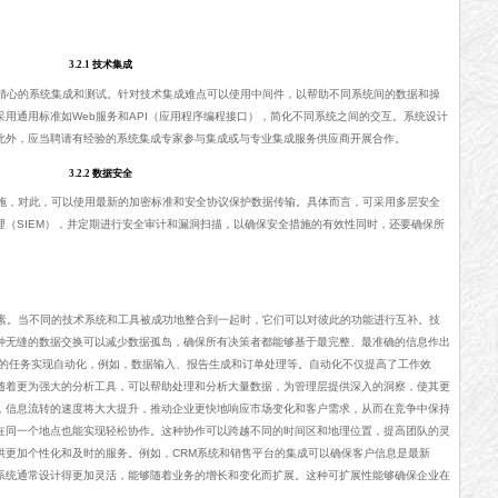
3.2.1 技术集成
精心的系统集成和测试。针对技术集成难点可以使用中间件，以帮助不同系统间的数据和操
用通用标准如Web服务和API（应用程序编程接口），简化不同系统之间的交互。系统设计
此外，应当聘请有经验的系统集成专家参与集成或与专业集成服务供应商开展合作。
3.2.2 数据安全
施，对此，可以使用最新的加密标准和安全协议保护数据传输。具体而言，可采用多层安全
（SIEM），并定期进行安全审计和漏洞扫描，以确保安全措施的有效性同时，还要确保所
素。当不同的技术系统和工具被成功地整合到一起时，它们可以对彼此的功能进行互补。技
种无缝的数据交换可以减少数据孤岛，确保所有决策者都能够基于最完整、最准确的信息作出
的任务实现自动化，例如，数据输入、报告生成和订单处理等。自动化不仅提高了工作效
随着更为强大的分析工具，可以帮助处理和分析大量数据，为管理层提供深入的洞察，使其更
，信息流转的速度将大大提升，推动企业更快地响应市场变化和客户需求，从而在竞争中保持
在同一个地点也能实现轻松协作。这种协作可以跨越不同的时间区和地理位置，提高团队的灵
供更加个性化和及时的服务。例如，CRM系统和销售平台的集成可以确保客户信息是最新
系统通常设计得更加灵活，能够随着业务的增长和变化而扩展。这种可扩展性能够确保企业在