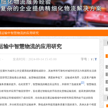
通运输中智慧物流的应用研究
运输中智慧物流的应用研究
：
-
发表时间：2024-09-14 15:45:00
字号：
|
T
T
交通作为城市公共交通系统的重要组成部分，其效率和可靠性对城市经济活力和居民生活质
流管理正面临着众多挑战，如货物追踪困难、调度效率低下、运输成本高昂，以及客户服务
[2]
服务质量的提升。在此背景下，智慧物流的概念应运而生，并获得了迅速发展
。智慧物流
分析等技术应用于物流管理中，旨在通过智能化的手段优化货物运输流程、提高资源利用效
运和陆运等领域得到了成功应用，但在轨道交通运输领域中的研究和应用尚处于起步阶段
的应用，并分析其在提升运输效率、降低成本和提高服务质量方面的潜力。具体从多个维度