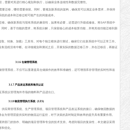
过程，需要对其进行精心规划和执行，以确保业务连续性和数据完整性。
程需要迁移，哪些需要保留。同时，要规划新系统的架构，确保其可以满足业务需求，并保持
系统的成本和迁移过程可能产生的间接成本。
迁移。确保新系统与现有系统的兼容性，如果有必要，还需进行升级或修改。将SAP系统中
。同时，基于功能的需求，将系统分解，只保留核心的成本核算功能，并将其他功能迁移到新
（提取、转换、加载）工具等。对每个独立模块进行测试，确保它们在新系统中可以正常工作。
业务流程没有中断。在详细规划和测试之后，开展实际的数据迁移工作，并在迁移后，再验证
3.1.6 仓储管理系统
储管理系统，不仅可以显著提高仓储操作的效率和准确性，还可增强库存管理的实时性和追
3.1.7 产品发运系统和海关认证
证系统以管理海外市场的物料和产品进出口。
3.1.8 物流管理执行系统（LES)
统、供应商管理系统、生产管理系统、项目管理系统和产品发运系统的接口，确保物流数据的
舱将会为管理层提供实时的物流运行监控，对于决策的及时制定和效率的提升具有重要作用。
要跨部门的协作、明确的项目管理和专业的技术支持。考虑到项目的复杂性，本文建议采用
整和优化。