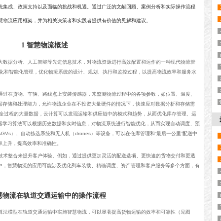
统集成、政策支持以及面临的挑战和机遇。通过广泛的文献回顾、案例分析和实际操作流程
慧
物流
应用框架，并为相关决策者和实践者提供有价值的见解和建议。
1 智慧物流概述
大数据分析、人工智能等先进信息技术，对物流资源进行高效配置和运作的一种现代物流管
化和智能化管理，优化物流系统的设计、规划、执行和监控过程，以提高物流效率和服务水
。
通过在货物、车辆、路线点上安装传感器，来监测物流过程中的各项参数，如位置、温度、
据存储和处理能力，允许物流企业在不投资大量硬件的情况下，快速应对数据分析和存储需
全过程的大量数据，云计算可以发现运输和供应链中的模式和趋势，从而优化库存管理、运
器学习算法可以根据历史数据和实时信息，对物流系统进行智能优化，从而实现自动调度、预
Vs）、自动拣选系统和无人机（drones）等设备，可以在仓库管理和“最后一公里”配送中
率上升，提高效率和准确性。
技术整合来提升客户体验。例如，通过提供更加灵活的配送选项、更快速的货物交付和更透
中，智慧物流的应用可能涉及优化列车装载、精确调度、资产管理和客户服务等多个方面，有
智慧物流在轨道交通运输中的操作流程
算法模型在轨道交通运输中实施智慧物流，可以显著提高货物运输的效率和可靠性（见图