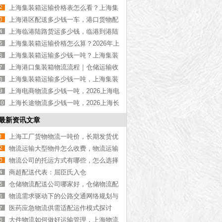
物流公司推荐【最新更新】
上海集装箱运输价格表怎么看？上海集
装箱运输价格指南【最新更新】
上海港区配送多少钱一车，港口货物配
送服务收费价格表【含最新报价】
上海临港陆路货运多少钱，临港到港陆
路运输收费标准【含价格表】
上海集装箱运输价格怎么算？2026年上
海集装箱运输价格指南【最新更新】
上海集装箱运输多少钱一吨？上海集装
箱运输价格（含价格表）
上海港口集装箱物流流程｜仓储运输收
费标准2026｜港口物流【行业百科】
上海集装箱运输多少钱一吨，上海集装
箱运输价格（含价格表）
上海电商物流多少钱一吨，2026上海电
商物流价格【含最新价格】
上海长途物流多少钱一吨，2026上海长
途物流价格【含最新价格】
最新资讯文章
上海工厂货物物流一吨价，长期发货优
惠报价指南【行业百科】
物流运输大型物件怎么收费，物流运输
大型物件收费模式[费用解析]
物流公司的托运方式有哪些，怎么选择
适合您的托运方式[全网聚焦]
商超配送代表：屈臣氏入仓
仓储物流配送公司哪家好，仓储物流配
送方案【实时更新】
物流需求驱动下的公路交通网络规划与
建设研究
医药应急物流供需适配运作模式探讨
大件物流如何做好运输管理，上海物流