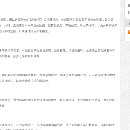
S传感器，用以追踪货物的实时位置并监测其状态。传感器实时收集关于货物的数据，如位置、
库；同时，集成来自不同来源的数据（如货物状态、车辆位置、环境条件等），为分析和决策
进行实时监控，可快速地响应异常情况。
未来的库存需求。可设置自动化补货系统，当库存低于预设阈值时，系统便会自动触发补货
置和数量，减少仓储空间和成本。
，优化列车的调度和路线规划。在智慧物流中，需动态调整运输计划，以应对运输过程中的
车运行模式，以减少能源消耗和碳排放。
置和状态。通过移动应用或网站提供自助服务，如自动预订、支付和客户支持等，可实现发
新等。
管理和优化。在智慧物流中，应持续监测运输绩效，使用大数据工具分析效率、成本和服务