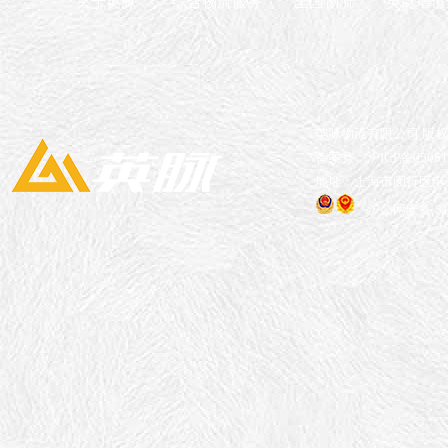
关于英脉
综合物流服务
全国物流
英脉增值
英脉物流有限公司 版
备案号：沪ICP备05051
地址：上海市闵行区申长
沪公网安备 310