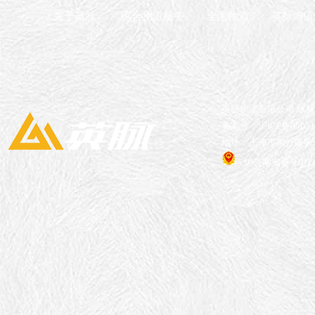
关于英脉
综合物流服务
全国物流
英脉增值
英脉物流有限公司 版
备案号：沪ICP备05051
地址：上海市闵行区申长
沪公网安备 31011