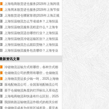
高性价比散货进仓【优惠推荐】
上海电商散货进仓服务|2026年上海跨境
电商散货进仓【定制方案】
上海周末散货进仓服务|2026年上海节假
日散货进仓【全年无休】
上海散货进仓哪家靠谱|2026年上海正规
散货进仓公司【资质齐全】
上海恒温物流怎么节省成本？上海恒温
货运成本控制技巧【今日更新】
上海恒温物流服务流程是什么？上海专
业恒温物流操作步骤【全网推荐】
上海恒温物流适合哪些行业？上海恒温
运输适用行业介绍【今日更新】
上海恒温物流冷链运输区别？上海恒温
与冷链运输差异解析【全网更新】
上海恒温物流怎么跟踪货物？上海恒温
运输货物追踪方式【全网更新】
上海恒温物流服务包含哪些？上海专业
恒温物流服务项目介绍【今日更新】
最新资讯文章
冷链物流运输方式有哪些，各种方式都
有哪些特点[全网聚焦]
仓储物流公司的费用有哪些，仓储物流
公司费用详情【全网更新】
上海物流货运多少钱一吨，2025上海物
流货运价格【最新报价】
落地配物流公司，全国落地配物流公司
推荐【实时更新】
基于仓储物流角度的灯浮标出入库动态
平衡分析
上海电商物流和快递有什么区别，2025
上海电商物流【全网更新】
我国铁路运输物流运作模式的相关分析
仓储物流成本为何有区域差异，看完本