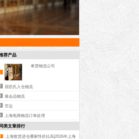
推荐产品
奉贤物流公司
1
2
屈臣氏入仓物流
3
展会品物流
4
空运
5
上海电商物流订单处理
同类文章排行
上海散货进仓哪家性价比高|2026年上海