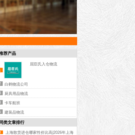
推荐产品
屈臣氏入仓物流
1
2
白鹤物流公司
3
厨具用品物流
4
卡车航班
5
建装品物流
同类文章排行
上海散货进仓哪家性价比高|2026年上海