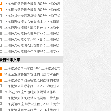
高性价比散货进仓【优惠推荐】
上海电商散货进仓服务|2026年上海跨境
电商散货进仓【定制方案】
上海周末散货进仓服务|2026年上海节假
日散货进仓【全年无休】
上海散货进仓哪家靠谱|2026年上海正规
散货进仓公司【资质齐全】
上海恒温物流怎么节省成本？上海恒温
货运成本控制技巧【今日更新】
上海恒温物流服务流程是什么？上海专
业恒温物流操作步骤【全网推荐】
上海恒温物流适合哪些行业？上海恒温
运输适用行业介绍【今日更新】
上海恒温物流冷链运输区别？上海恒温
与冷链运输差异解析【全网更新】
上海恒温物流怎么跟踪货物？上海恒温
运输货物追踪方式【全网更新】
上海恒温物流服务包含哪些？上海专业
恒温物流服务项目介绍【今日更新】
最新资讯文章
上海物流公司有哪些,2025上海物流公司
大全「十大排名推荐」
物流企业财务预算管理的问题与对策探
讨
上海物流公司浅谈智能仓储面临的难题
上海物流公司哪家好，2025上海物流公
司【最新推荐】
企业选择物流外包时如何规避合作风
险，本文来告诉你
上海物流如何构建供应链网络，看完你
就知道了[物流资讯]
上海货运物流有哪些流程，2026上海货
运物流【最新更新】
上海物流外包怎么收费，2026上海物流