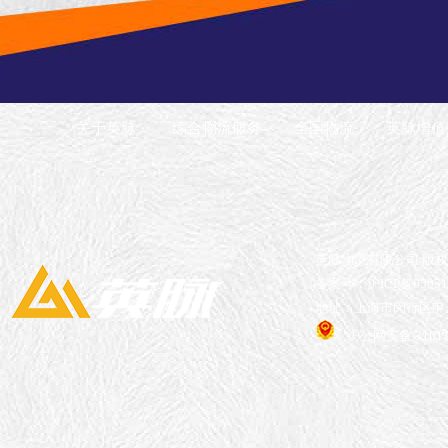
关于英脉
综合物流服务
全国物流
英脉增值
英脉物流有限公司 版
备案号：沪ICP备05051
地址：上海市闵行区申长
沪公网安备 31011