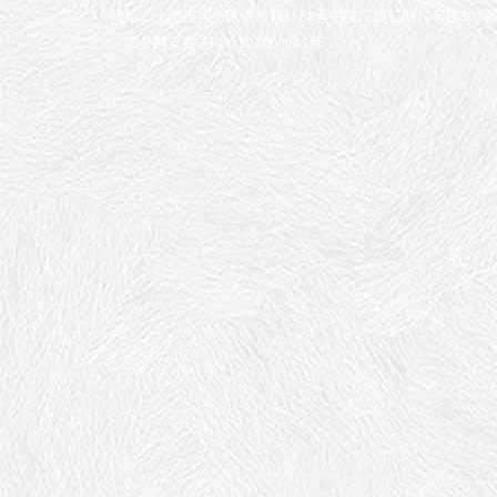
地址：上海市闵行区申长路1688弄中骏广场二期11号楼305
沪公网安备 31011202008041号