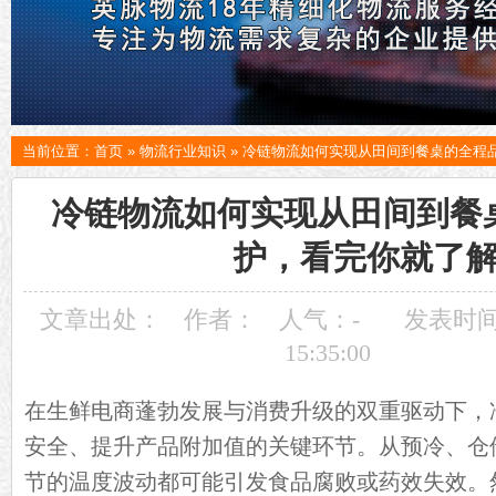
当前位置：
首页
»
物流行业知识
»
冷链物流如何实现从田间到餐桌的全程
冷链物流如何实现从田间到餐
护，看完你就了
文章出处：
作者：
人气：
-
发表时间：
15:35:00
在生鲜电商蓬勃发展与消费升级的双重驱动下，
安全、提升产品附加值的关键环节。从预冷、仓
节的温度波动都可能引发食品腐败或药效失效。