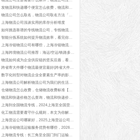
物流公司注册需要什么条件，物流公司注册方法「经验之谈」
发物流和快递哪个便宜怎么收费，物流和快递价格对比「含价格表」
物流公司怎么取名，物流公司取名方法「名字大全」
上海物流公司浅谈实用的库存分析维度
如何挑选靠谱的专线物流公司，专线物流公司推荐[2025推荐]
智能分拣系统如何提升物流效率，看完你就知道了[最新更新]
上海冷链物流公司有哪些，上海冷链物流公司排行【全网更新】
上海跨境物流公司推荐：海运/空运/铁路多式联运【行业百科】
物流如何成为企业供应链的坚实后盾，看完你就知道了[今日更新]
跨省寄大件哪个物流最便宜最好(跨省大件物品怎么寄划算)
数字化转型对物流企业全要素生产率的影响：理论机制与实证检验
上海物流公司解析物流公司为我们的生活提供了哪些便利，看完本文你就知道了【全网解说】
仓储物流怎么收费，仓储物流收费标准【今日更新】
物流和快递价格怎么查询，物流和快递价格区别「含价格表」
上海到全国物流专线，2024上海至全国货运公司[全网推荐]
化工物流需要遵守什么规则，本文为你解答【行业资讯】
上海货运公司哪家好，2025上海货运公司推荐【最新更新】
上海冷链物流运输服务优势有哪些，2026上海冷链物流运输【最新更新】
上海物流专线：长三角至全国门到门运输解决方案【最新更新】