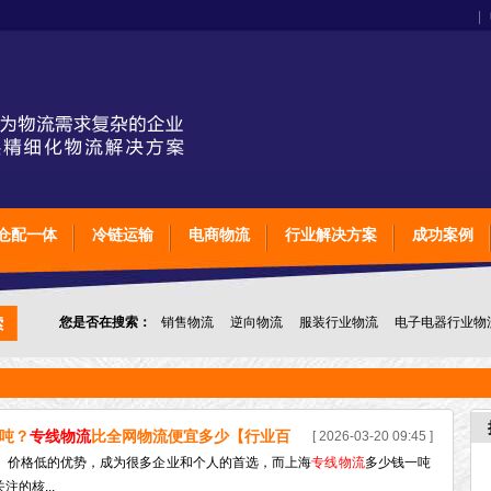
|
仓配一体
冷链运输
电商物流
行业解决方案
成功案例
您是否在搜索：
销售物流
逆向物流
服装行业物流
电子电器行业物
上海石家庄太原物流
英脉物流
物流公司
物流运输时效
吨？
专线物流
比全网物流便宜多少【行业百
[ 2026-03-20 09:45 ]
、价格低的优势，成为很多企业和个人的首选，而上海
专线物流
多少钱一吨
的核...