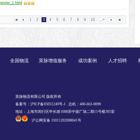
sgsnqw_1.html
1
2
3
4
5
6
7
8
9
10
...>
全国物流
英脉增值服务
成功案例
人才招聘
英脉物流有限公司 版权所有
备案号：沪ICP备05051249号-1
总机：400-663-9099
地址：上海市闵行区申长路1688弄中骏广场二期11号楼305室
沪公网安备 31011202008041号