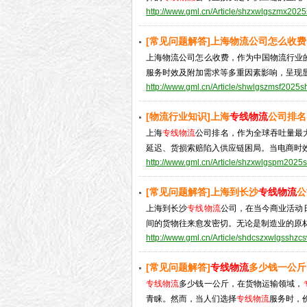
http://www.gml.cn/Article/shzxwlgszmx202
[常见问题解答]上海物流公司怎么收费
上海物流公司怎么收费，作为中国物流行业
服务时效及附加需求等多重因素影响，呈现显著
http://www.gml.cn/Article/shwlgszmsf2025s
[物流行业知识]上海
专线物流
公司排名
单]
上海
专线物流
公司排名，作为全球吞吐量最
延迟、货损索赔陷入供应链困局。当电商时效战
http://www.gml.cn/Article/shzxwlgspm2025
[常见问题解答]上海到长沙
专线物流
公
上海到长沙
专线物流
公司，在当今商业活动
间的货物往来愈发密切。无论是制造业的原材料
http://www.gml.cn/Article/shdcszxwlgsshzc
[常见问题解答]
专线物流
多少钱一公斤
专线物流
多少钱一公斤，在货物运输领域，
青睐。然而，当人们选择
专线物流
服务时，价