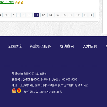
bzhb_1.html
<...
7
8
9
10
11
12
13
14
15
16
...>
全国物流
英脉增值服务
成功案例
人才招聘
英脉物流有限公司 版权所有
备案号：沪ICP备05051249号-1
总机：400-663-9099
地址：上海市闵行区申长路1688弄中骏广场二期11号楼305室
沪公网安备 31011202008041号