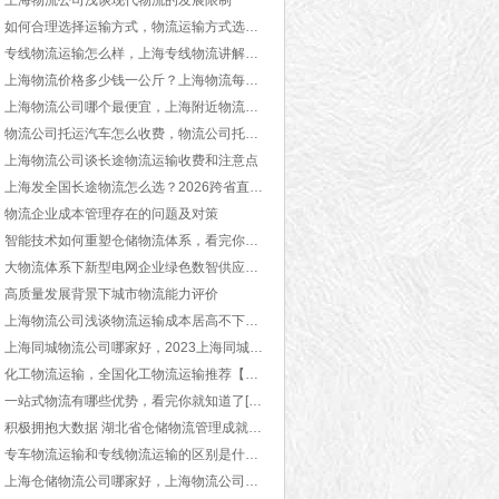
上海物流公司浅谈现代物流的发展限制
如何合理选择运输方式，物流运输方式选择技巧
专线物流运输怎么样，上海专线物流讲解【行业百科】
上海物流价格多少钱一公斤？上海物流每公斤收费避坑指南及正规报价参考【行业百科】
上海物流公司哪个最便宜，上海附近物流公司收费[含价格表]
物流公司托运汽车怎么收费，物流公司托运汽车费用标准[今日更新]
上海物流公司谈长途物流运输收费和注意点
上海发全国长途物流怎么选？2026跨省直达物流公司推荐【行业百科】
物流企业成本管理存在的问题及对策
智能技术如何重塑仓储物流体系，看完你就了解了[物流资讯]
大物流体系下新型电网企业绿色数智供应链体系构建研究
高质量发展背景下城市物流能力评价
上海物流公司浅谈物流运输成本居高不下的原因
上海同城物流公司哪家好，2023上海同城物流运输公司推荐[最新推荐]
化工物流运输，全国化工物流运输推荐【实力推荐】
一站式物流有哪些优势，看完你就知道了[物流资讯]
积极拥抱大数据 湖北省仓储物流管理成就显著
专车物流运输和专线物流运输的区别是什么，看完你就知道了[今日资讯]
上海仓储物流公司哪家好，上海物流公司仓储推荐【实时更新】