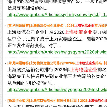
海作为区域物流枢纽的地位愈发凸显。一体化进
信息等基础设施的...
http://www.gml.cn/Article/csjythrhyxshwlqyfcbj_1
[常见问题解答]上海物流公司企业排名，2026
上海物流企业
实力梯
上海物流公司企业排名2026
上海物流企业
实力梯
新】
运中心，汇聚了成千上万家物流企业。随着202
正在发生深刻变化。对于...
http://www.gml.cn/Article/shwlgsqypm2026shwlq
[常见问题解答]上海物流运输公司排行|2026年
上海物流企业
排名【
上海物流运输公司排行|2026年
上海物流企业
排名
海聚集了从快递巨头到专业第三方物流的各类企业
从单纯的“拼价格”转向...
http://www.gml.cn/Article/shwlysgspx2026nshwl
[物流行业知识]上海港口物流公司哪家性价比高？2026
上海物流企
新】